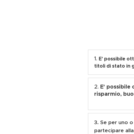
1.
E' possibile ott
titoli di stato in
Sì, è possibile, 
degli interessi o
E' possibile 
2.
risparmio, buon
termine prescriz
data di emission
valere il proprio
E' questa una do
fa, ma il sogget
l'ausilio di un 
3. Se per uno o 
ultimi 10 anni) p
titolo in relazio
partecipare alla